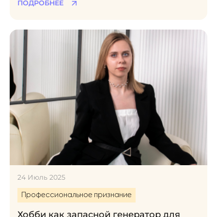
ПОДРОБНЕЕ
важен талант в цифровом мире? Читайте в нашей
статье!
24 Июль 2025
Профессиональное признание
Хобби как запасной генератор для