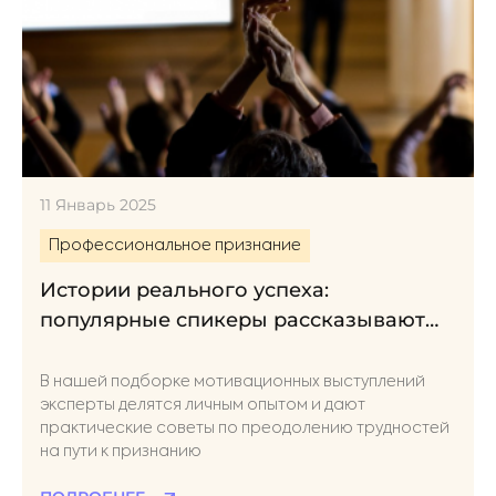
11 Январь 2025
Профессиональное признание
Истории реального успеха:
популярные спикеры рассказывают
об этапах своего профессионального
признания
В нашей подборке мотивационных выступлений
эксперты делятся личным опытом и дают
практические советы по преодолению трудностей
на пути к признанию