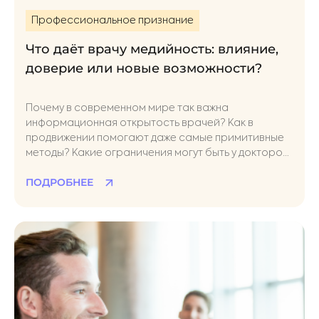
Профессиональное признание
Что даёт врачу медийность: влияние,
доверие или новые возможности?
Почему в современном мире так важна
информационная открытость врачей? Как в
продвижении помогают даже самые примитивные
методы? Какие ограничения могут быть у докторов
при выходе в публичное поле? Обсуждаем эти
ПОДРОБНЕЕ
вопросы с медицинским маркетологом