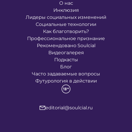
решили изменить им
О нас
эту часть повседнев
Инклюзия
и создали семейное
Лидеры социальных изменений
пространство «Пингв
Социальные технологии
где игра остаётся иг
Как благотворить?
даже если одноврем
Профессиональное признание
помогает развитию
Рекомендовано Soulcial
Видеогалерея
Подкасты
Блог
Часто задаваемые вопросы
Футурология в действии
editorial@soulcial.ru