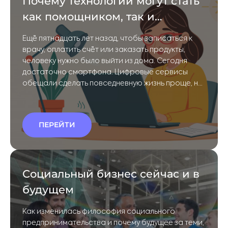
Почему технологии могут стать
как помощником, так и
препятствием для развития
Ещё пятнадцать лет назад, чтобы записаться к
инклюзии
врачу, оплатить счёт или заказать продукты,
человеку нужно было выйти из дома. Сегодня
достаточно смартфона. Цифровые сервисы
обещали сделать повседневную жизнь проще, но
на практике это работает не для всех. Одни
технологии помогают людям с инвалидностью
учиться, работать, общаться и решать бытовые
ПЕРЕЙТИ
задачи, другие — из-за неудачного дизайна,
отсутствия подписей, субтитров или
совместимости со вспомогательными
средствами — по-прежнему оставляют часть
Социальный бизнес сейчас и в
людей за пределами цифровой среды
будущем
Как изменилась философия социального
предпринимательства и почему будущее за теми,