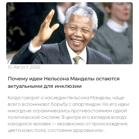
10 Август 2026
0
Почему идеи Нельсона Манделы остаются
С
актуальными для инклюзии
И
к
Когда говорят о наследии Нельсона Манделы, чаще
всего вспоминают борьбу с апартеидом. Но его идеи
никогда не ограничивались противостоянием одной
политической системе. В центре его взглядов всегда
находился человек — независимо от происхождения,
цвета кожи, пола, состояния здоровья или
социального положения. Именно поэтому спустя