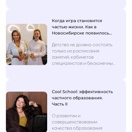
Когда игра становится
частью жизни. Как в
Новосибирске появилось
пространство «Пингви»
Детство не должно состоять
только из расписания
занятий, кабинетов
специалистов и бесконечных
поездок на реабилитацию.
Но, к сожалению, так могут
пройти годы для семей,
воспитывающих детей с
Cool School: эффективность
инвалидностью. Между
частного образования.
упражнениями,
Часть II
консультациями и поиском
новых методик легко
О развитии и
потерять то, ради чего всё
совершенствовании
это и делается, —
качества образования
возможности просто играть,