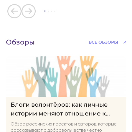
десятилетия после окончания апартеида слова
Манделы продолжают звучать современно. Особенно
сегодня, когда во всём мире продолжается борьба за
права людей с инвалидностью, мигрантов, беженцев,
представителей национальных меньшинств и других
групп, которые всё ещё слишком часто сталкиваются
Обзоры
ВСЕ ОБЗОРЫ
с неравным отношением
Блоги волонтёров: как личные
истории меняют отношение к
благотворительности
Обзор российских проектов и авторов, которые
рассказывают о добровольчестве честно