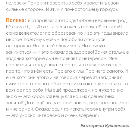
человеку. Помогли поверить в себя и заметить свои
сильные стороны. И этим я по-настоящему горжусь.
Полина:
Я отправляла тетрадь Любови в Ка
лининград.
Её сыну с ДЦП 20 лет. И меня очень тронул её отзыв: «Я
сама дефектолог по образованию и за эти годы видела
многое, поэтому к новым пособиям отношусь
осторожно. Но тут всё сложилось. Мы начали
заниматься — и это оказалось здорово! Замечательные
з
адания, которые сын выполняет с интересом. Мне
нравится, что задания не про то, что он «не может», а
про то, что в нём есть. Про его силы. Про него самого. И
ещё: хотя сын этого и не говорит, через эти задания я
вижу, как он сам на себя смотрит и как поним
ает что-то
важное про себя. Мы ещё продолжаем, но я уже точно
знаю — это хорошая вещь для наших совместных
занятий. Да и ещё вот что: признаюсь, эта книга полезна
и мне самой. Оказалось, что искать героя внутри себя
— это ужасно интересно и очень вовремя».
Екатерина Кувшинова