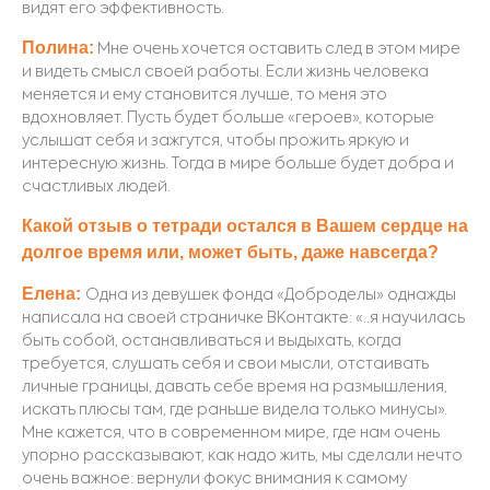
видят его эффективность.
Полина:
Мне очень хочется оставить след в этом мире
и видет
ь смысл своей работы. Если жизнь человека
меняется и ему становится лучше, то меня это
вдохновляет. Пусть будет больше «героев», которые
услышат себя и зажгутся, чтобы прожить яркую и
интересную жизнь. Тогда в мире больше будет добра и
счастливых людей.
Какой отзыв о тетради остался в Вашем сердце на
долгое время или, может быть, даже навсегда?
Елена:
Одна из девушек фонда «Добродел
ы» однажды
написала на своей страничке ВКонтакте: «..я научилась
быть собой, останавливаться и выдыхать, когда
требуется, слушать себя и свои мысли, отстаивать
личные границы, давать себе время на размышления,
искать плюсы там, где раньше видела только мин
усы».
Мне кажется, что в современном мире, где нам очень
упорно рассказывают, как надо жить, мы сделали нечто
очень важное: вернули фокус внимания к самому