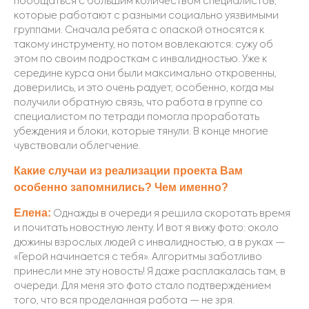
пообщаться с большим количеством специалистов,
которые работают с разными социально уязвимыми
группами. Сначала ребята с опаской относятся к
такому инструменту, но потом вовлекаются: сужу об
этом по своим подросткам с инвалидностью.
Уже к
середине ку
рса они были максимально откровенны,
доверились, и это очень радует, особенно, когда мы
получили обратную связь, что работа в группе со
специалистом по тетради помогла проработать
убеждения и блоки, которые тянули. В конце многие
чувствовали облегчение.
Какие случаи из реализации проекта Вам
особенно запомнились? Чем именно?
Елена:
Однажды в очереди я решила скоротать время
и почитать новостную ленту. И вот я вижу фото: около
дюжины взрослых людей с инвалидностью, а в руках —
«Герой начинается с тебя». Алгорит
мы заботливо
принесли мне эту новость! Я даже расплакалась там, в
очереди. Для меня это фото стало подтверждением
того, что вся проделанная работа — не зря.