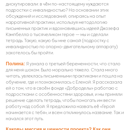
дискутировали: в чём по-настоящему нуждаются
подростки с инвалидностью? На основании этих
обсуждений и исследований, опираясь на опыт
нар
ративной практики, используя методологию
письменных практик и вдохновившись идеей Джозефа
Кэмпбелла о тысячеликом герое — мы и сделали
тетрадь. Такую, какую бы мне самой (подростку с
инвалидностью по опорно-двигательному аппарату)
захотелось бы пройти.
Полина:
Я узнала о третьей беременности, что стало
для меня шоком. Было морально тяжело. Стала много
читать, увлеклась письменными практиками и пошла на
обучение, где и познакомилась с Еленой. Я рассказала
ей о том, что в своё
м фонде «Доброделы» работаю с
подростками с особенностями здоровья, и мы приняли
решение сделать тетрадь, чтобы помогать им вести
работу над собой. Я предложила назвать её «Герой
начинается с тебя», и всем откликнулось название. Так и
начался этот путь.
Каковы миссия и ценности проекта? Как они