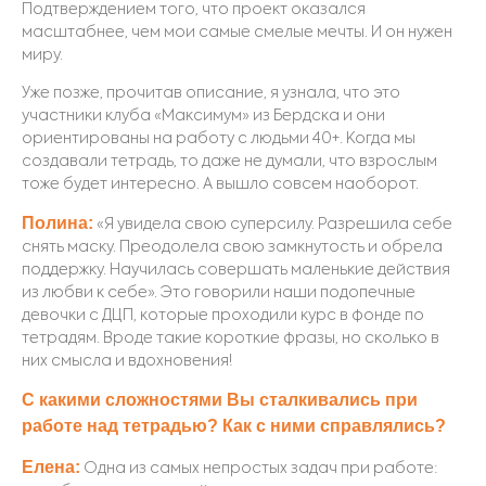
Подтверждением того, что проект оказался
масштабнее, чем мои самые смелые мечты. И он нужен
миру.
Уже позже, прочитав описание, я узнала, что это
участники клуба «Максимум» из Бердска и они
ориентированы на работу с людьми 40+. Когда мы
создавали тетрадь, то даже не думали, что взрослым
тоже будет интересно. А вышло совсем наоборот.
Полина:
«Я увидела свою суперсилу. Разрешила себе
снять маску. Пре
одолела свою замкнутость и обрела
поддержку. Научилась совершать маленькие действия
из любви к себе». Это говорили наши подопечные
девочки с ДЦП, которые проходили курс в фонде по
тетрадям. Вроде такие короткие фразы, но сколько в
них смысла и вдохновения!
С какими сложностями Вы сталкивались при
работе над тетрадью? Как с ними справлялись?
Елена:
Одна из самых непростых задач при работе: