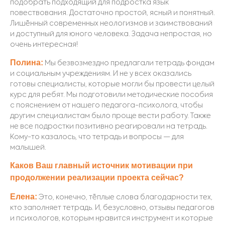
подобрать подходящий для подростка язык
повествования. Достаточно простой, ясный и понятный.
Лишённый современных неологизмов и заимствований
и доступный для юного человека. Задача непростая, но
очень интересная!
Полина:
Мы безвозмездно предлагали тетрадь фондам
и социальным учреждениям. И не у всех оказались
готовы специалисты, которые могли бы провести целый
курс
для ребят. Мы подготовили методические пособия
с пояснением от нашего педагога-психолога, чтобы
другим специалистам было проще вести работу. Также
не все подростки позитивно реагировали на тетрадь.
Кому-то казалось, что тетрадь и вопросы — для
малышей.
Каков Ваш главный источник мотивации при
продолжении реализации проекта сейчас?
Елена:
Это, конечно, тёплые слова благодарности тех,
кто заполняет тетрадь. И, безусловно, отзывы педагогов
и психологов, которым нравится инструмент и которые