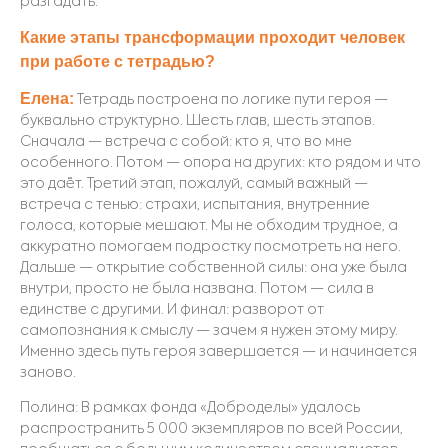
разгадать.
Какие этапы трансформации проходит человек
при работе с тетрадью?
Елена:
Тетрадь построена по логике пути героя —
буквально структурно. Шесть глав, шесть этапов.
Сначала — встреча с собой
: кто я, что во мне
особенного. Потом — опора на других: кто рядом и что
это даёт. Третий этап, пожалуй, самый важный —
встреча с тенью: страхи, испытания, внутренние
голоса, которые мешают. Мы не обходим трудное, а
аккуратно помогаем подростку посмотреть
на него.
Дальше — открытие собственной силы: она уже была
внутри, просто не была названа. Потом — сила в
единстве с другими. И финал: разворот от
самопознания к смыслу — зачем я нужен этому миру.
Именно здесь путь героя завершается — и начинается
заново.
Полина: В рамках фонда «Доброделы» удалось
распространить 5 000 экзе
мпляров по всей России,