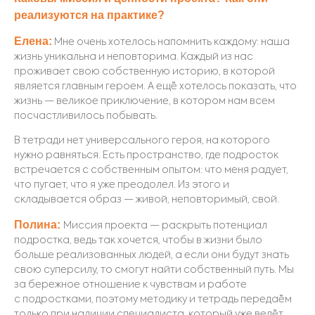
реализуются на практике?
Елена:
Мне очен
ь хотелось напомнить каждому: наша
жизнь уникальна и неповторима. Каждый из нас
проживает свою собственную историю, в которой
является главным героем. А ещё хотелось показать, что
жизнь — великое приключение, в котором нам всем
посчастливилось побывать.
В тетради нет универсального героя, на которого
нужно равняться. Есть пространство, где подросток
встречается с собственным опытом: что меня радует,
что пугает, что я уже преодолел. Из этого и
складывается образ — живой, неповторимый, свой.
Полина:
Миссия проекта — раскрыть потенциал
подростка, ведь так хочется, чтобы в жизни было
больше реализованных людей, а если они будут знать
свою су
персилу, то смогут найти собственный путь. Мы
за бережное отношение к чувствам и работе
с подростками, поэтому методику и тетрадь передаём
только при наличии специалиста, который уже ведёт