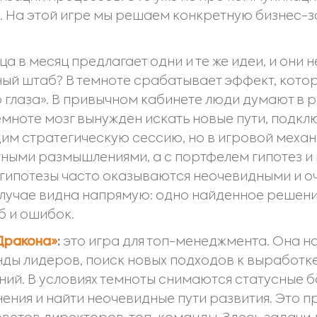
. На этой игре мы решаем конкретную бизнес-з
а в месяц предлагает одни и те же идеи, и они
ый штаб? В темноте срабатывает эффект, кото
 глаза». В привычном кабинете люди думают в р
темноте мозг вынужден искать новые пути, подк
м стратегическую сессию, но в игровой механи
тными размышлениями, а с портфелем гипотез 
 гипотезы часто оказываются неочевидными и о
лучае видна напрямую: одно найденное решени
б и ошибок.
Дракона»
:
это игра для топ-менеджмента. Она н
ды лидеров, поиск новых подходов к выработке
ий. В условиях темноты снимаются статусные б
ения и найти неочевидные пути развития. Это п