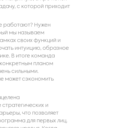
адачу, с которой приходит
 не работают? Нужен
рый мы называем
амках своих функций и
лючать интуицию, образное
ке. В итоге команда
и конкретным планом
чень сильными.
е может сэкономить
ацелена
 стратегических и
арьеры, что позволяет
рограмма для первых лиц.