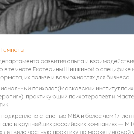
 Темноты
департамента развития опыта и взаимодействи
гр в темноте Екатерины Шишкиной о специфике
рмата, их пользе и возможностях для бизнеса.
иональный психолог (Московский институт пси
рапия»), практикующий психотерапевт и Масте
тик.
 подкреплена степенью МВА и более чем 17-лет
тала в крупнейших российских компаниях — МТС
х лет вела частную практику по маркетинговой 