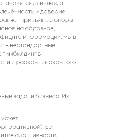
становятся длиннее, а
влечённость и доверие.
траняет привычные опоры
лонов на образное,
ефицита информации, мы в
ить нестандартные
е тимбилдинг в
сти и раскрытия скрытого
ные задачи бизнеса. Их
 может
орпоративной). Её
витие адаптивности,