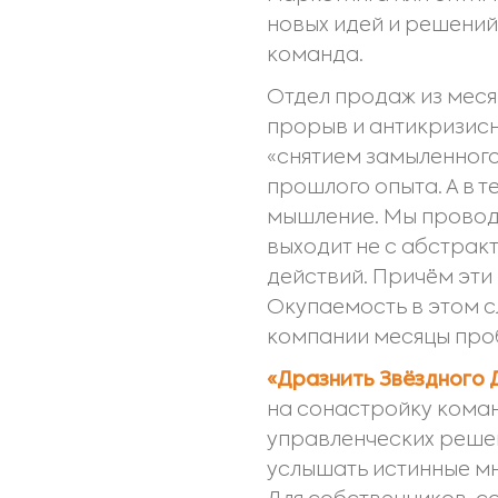
новых идей и решений
команда.
Отдел продаж из месяц
прорыв и антикризисн
«снятием замыленного
прошлого опыта. А в 
мышление. Мы проводи
выходит не с абстрак
действий. Причём эти
Окупаемость в этом с
компании месяцы про
«Дразнить Звёздного 
на сонастройку коман
управленческих решен
услышать истинные мн