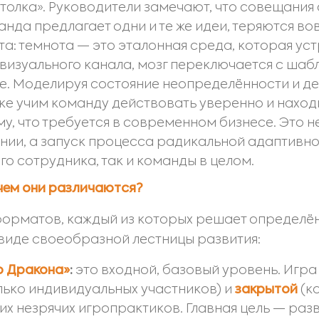
толка». Руководители замечают, что совещания 
нда предлагает одни и те же идеи, теряются во
а: темнота — это эталонная среда, которая ус
 визуального канала, мозг переключается с шаб
е. Моделируя состояние неопределённости и д
е учим команду действовать уверенно и наход
у, что требуется в современном бизнесе. Это н
ии, а запуск процесса радикальной адаптивно
о сотрудника, так и команды в целом.
 чем они различаются?
 форматов, каждый из которых решает определён
виде своеобразной лестницы развития:
о Дракона»
:
это входной, базовый уровень. Игра
лько индивидуальных участников) и
закрытой
(к
их незрячих игропрактиков. Главная цель — раз