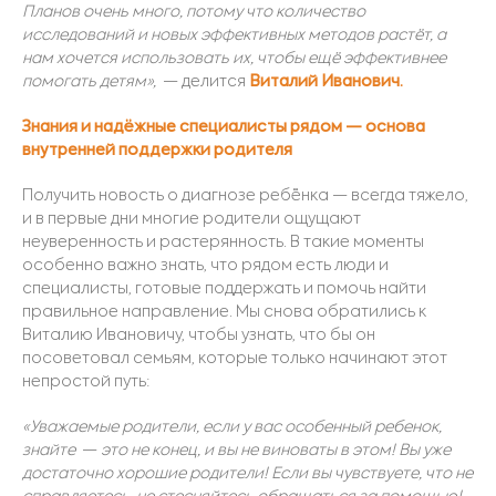
Планов очень много, потому что количество
исследований и новых эффективных методов растёт, а
нам хочется использовать их, чтобы ещё эффективнее
помогать детям»,
—
делится
Виталий Иванович.
Знания и надёжные специалисты рядом
—
основа
внутренней поддержки родителя
Получить новость о диагнозе ребёнка — всегда тяжело,
и в первые дни многие родители ощущают
неуверенность и растерянность. В такие моменты
особенно важно знать, что рядом есть люди и
специалисты, готовые поддержать и помочь найти
правильное направление. Мы снова обратились к
Виталию Ивановичу, чтобы узнать, что бы он
посоветовал семьям, которые только начинают этот
непростой путь:
«Ув
ажае
мые родители, если у вас особенный ребенок,
знайте
—
это не конец, и вы не виноваты в этом! Вы уже
достаточно хорошие родители! Если вы чувствуете, что не