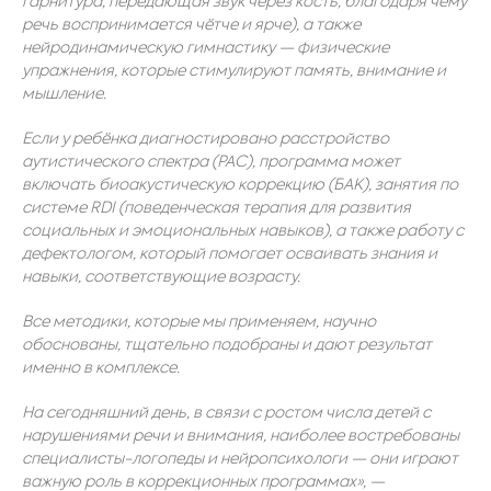
гарнитура, передающая звук через кость, благодаря чему
речь воспринимается чётче и ярче), а также
нейродинамическую гимнастику — физические
упражнения, которые стимулируют память, внимание и
мышление.
Если у ребёнка диагностировано расстройство
аутистического спектра (РАС)
, программа может
включать биоакустическую коррекцию (БАК), занятия по
системе RDI (поведенческая терапия для развития
социальных и эмоциональных навыков), а также работу с
дефектологом, который помогает осваивать знания и
навыки, соответствующие возрасту.
Все методики, которые мы применяем, научно
обоснованы, тщательно подобраны и дают результат
именно в комплексе.
На сегодняшний день, в связи с ростом числа детей с
нарушениями речи и внимания, наиболее востребованы
специалисты-логопеды и нейропсихологи — они играют
важную роль в коррекционных программах»,
—