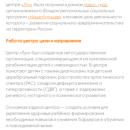
центре
«Луч»
была получена в рамках
пресс-тура
,
организованного
Фондом региональных социальных
программ
«Наше будущее»
, ключевая цель деятельности
которого – развитие социального предпринимательства
на территории России.
Работа центра: цели и направления
Центр «Луч» был создан как негосударственная
организация, специализирующаяся на комплексной
реабилитации детей с инвалидностью. В центре
помогают детям с такими диагнозами, как детский
церебральный паралич, расстройства аутистического
спектра (РАС), синдром дефицита внимания и
гиперактивности (СДВГ), а также с задержками
речевого, моторного и психического развития.
Основная задача центра — создать условия для
укрепления здоровья ребёнка, формирования
необходимых навыков и снижения барьеров в обучении
и повседневной жизни.