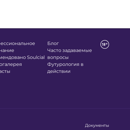
ессиональное
Блог
нание
Часто задаваемые
мендовано Soulcial
вопросы
огалерея
Футурология в
асты
действии
Документы