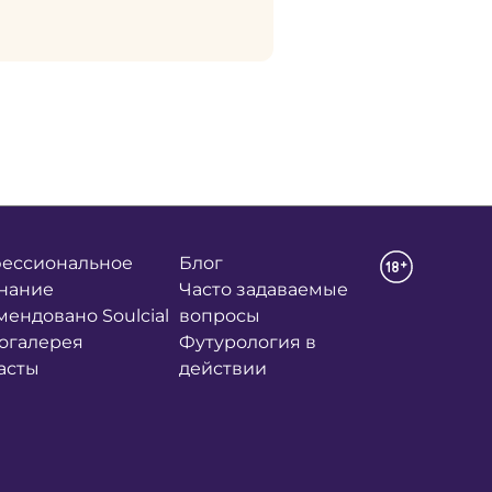
ессиональное
Блог
нание
Часто задаваемые
мендовано Soulcial
вопросы
огалерея
Футурология в
асты
действии