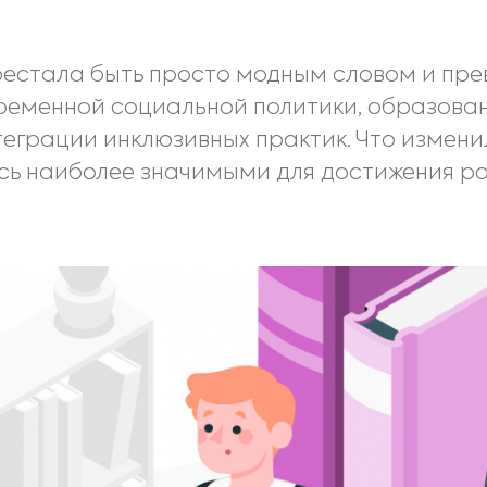
рестала быть просто модным словом и пр
менной социальной политики, образования
теграции инклюзивных практик. Что изменил
сь наиболее значимыми для достижения ра