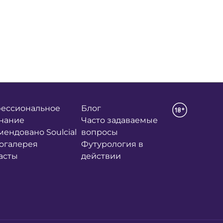
ессиональное
Блог
нание
Часто задаваемые
мендовано Soulcial
вопросы
огалерея
Футурология в
асты
действии