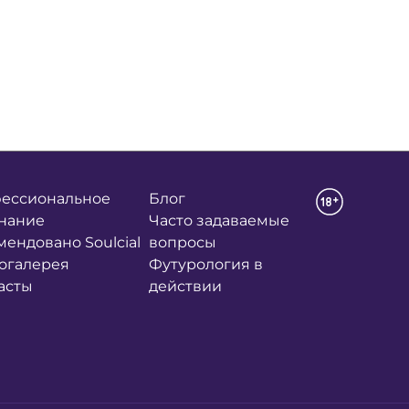
ессиональное
Блог
нание
Часто задаваемые
мендовано Soulcial
вопросы
огалерея
Футурология в
асты
действии