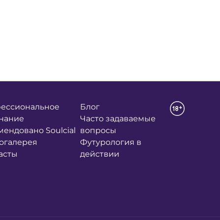
ессиональное
Блог
нание
Часто задаваемые
мендовано Soulcial
вопросы
огалерея
Футурология в
асты
действии