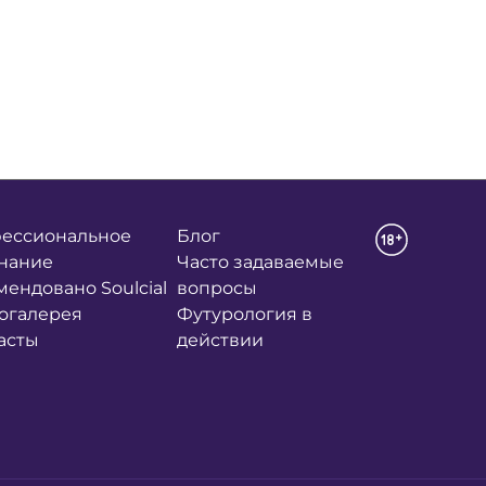
ессиональное
Блог
нание
Часто задаваемые
мендовано Soulcial
вопросы
огалерея
Футурология в
асты
действии