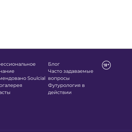
ессиональное
Блог
нание
Часто задаваемые
мендовано Soulcial
вопросы
огалерея
Футурология в
асты
действии