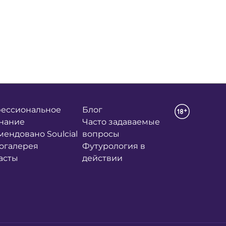
ессиональное
Блог
нание
Часто задаваемые
мендовано Soulcial
вопросы
огалерея
Футурология в
асты
действии