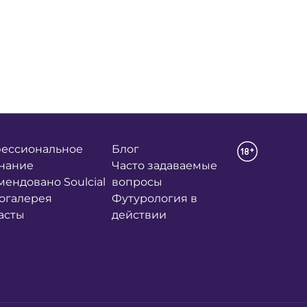
ессиональное
Блог
нание
Часто задаваемые
мендовано Soulcial
вопросы
огалерея
Футурология в
асты
действии