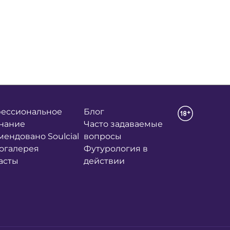
ессиональное
Блог
нание
Часто задаваемые
мендовано Soulcial
вопросы
огалерея
Футурология в
асты
действии