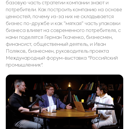
базовую часть стратегии компании знают и
потребители. Как построить компанию на основе
ценностей, почему из-за них не складывается
бизнес по-дружбе и как “мягкая” часть упаковки
бизнеса влияет на современного потребителя, с
нами поделятся Герман Ткаченко, бизнесмен,
финансист, общественный деятель, и Иван
Поляков, бизнесмен, руководитель проекта
Международный форум-выставка "Российский
промышленник".