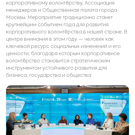
корпоративному волонтёрству, Ассоциация
менеджеров и Общественная палата города
Москвы. Мероприятие традиционно станет
крупнейшим событием года для развития
корпоративного волонтёрства в нашей стране. В
центре внимания в этом году — человек как
ключевой ресурс социальных изменений и его
ценности, благодаря которым корпоративное
волонтёрство становится стратегическим
инструментом устойчивого развития для
бизнеса, государства и общества