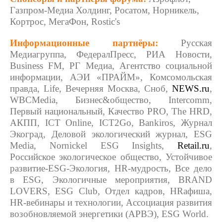
Газпром-Медиа Холдинг, Росатом, Норникель,
Кортрос, МегаФон, Rostic's
Информационные партнёры:
Русская
Медиагруппа, ФедералПресс, РИА Новости,
Business FM, РГ Медиа, Агентство социальной
информации, АЭИ «ПРАЙМ», Комсомольская
правда, Life, Вечерняя Москва, Сноб,
NEWS.ru
,
WBCMedia, Бизнес&общество, Intercomm,
Первый национальный, Качество PRO, The HRD,
АКПП, ICT Online, ICT2Go, Bankiros, Журнал
Экоград, Деловой экологический журнал, ESG
Media, Nornickel ESG Insights,
Retail.ru
,
Российское экологическое общество, Устойчивое
развитие-ESG-Экология, HR-мудрость, Все дело
в ESG, Экологичные мероприятия, BRAND
LOVERS, ESG Club, Отдел кадров, HRафиша,
HR-вебинары и технологии, Ассоциация развития
возобновляемой энергетики (АРВЭ), ESG World.