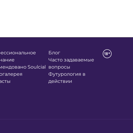
ессиональное
Блог
нание
Часто задаваемые
мендовано Soulcial
вопросы
огалерея
Футурология в
асты
действии