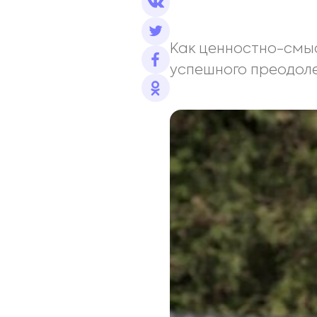
Как ценностно-смыс
успешного преодоле