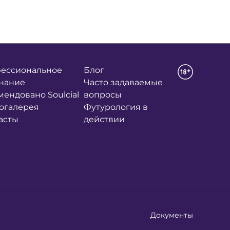
ессиональное
Блог
нание
Часто задаваемые
мендовано Soulcial
вопросы
огалерея
Футурология в
асты
действии
Документы