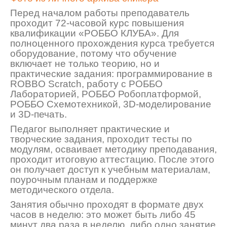
Перед началом работы преподаватель
проходит
72-часовой
кур
с повышения
квалификации
«РОББО КЛУБА»
. Для
полноценного прохождения курса требуется
оборудование, потому что обучение
включает не только теорию, но и
практические задания: программирование в
ROBBO Scratch, работу с РОББО
Лабораторией, РОББО Робоплатформой,
РОББО Схемотехникой, 3D-моделировани
е
и 3D-печать.
Педагог выполняет практические и
творческие задания, проходит тесты по
модулям, осваивает методику преподавания,
проходит итоговую аттестацию. После этого
он получает доступ к учебным материалам,
поурочным планам и поддержке
методическ
ого отдела.
Занятия обычно проходят в формате двух
часов в неделю: это может быть либо 45
минут два раза в неделю, либо одно занятие