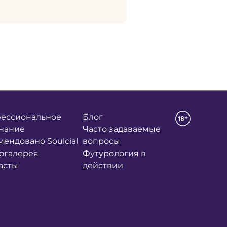
ессиональное
Блог
нание
Часто задаваемые
мендовано Soulcial
вопросы
огалерея
Футурология в
асты
действии