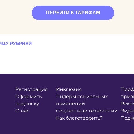
ПЕРЕЙТИ К ТАРИФАМ
ИЦУ РУБРИКИ
Регистрация
Инклюзия
Проф
Оформить
Лидеры социальных
приз
подписку
изменений
Реко
О нас
Социальные технологии
Виде
Как благотворить?
Подк