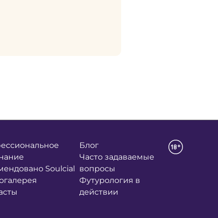
ессиональное
Блог
нание
Часто задаваемые
мендовано Soulcial
вопросы
огалерея
Футурология в
асты
действии