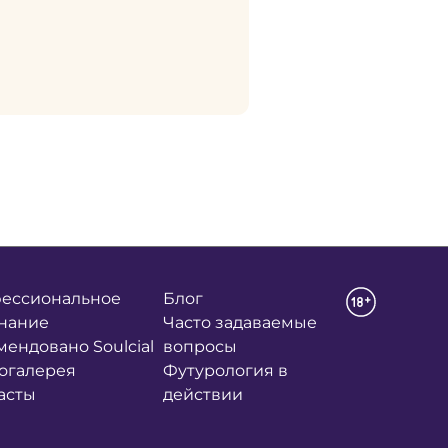
ессиональное
Блог
нание
Часто задаваемые
мендовано Soulcial
вопросы
огалерея
Футурология в
асты
действии