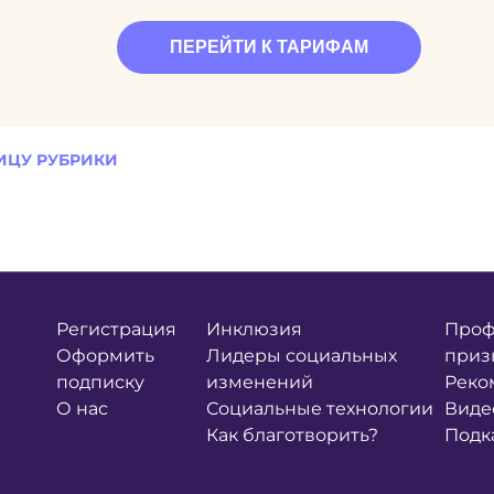
ПЕРЕЙТИ К ТАРИФАМ
ИЦУ РУБРИКИ
Регистрация
Инклюзия
Проф
Оформить
Лидеры социальных
приз
подписку
изменений
Реко
О нас
Социальные технологии
Виде
Как благотворить?
Подк