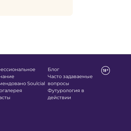
ессиональное
Блог
нание
Часто задаваемые
мендовано Soulcial
вопросы
огалерея
Футурология в
асты
действии