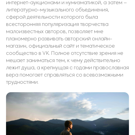
интернет-аукционами и нумизматикой, а затем –
литературно-музыкального объединения,
сферой деятельности которого была
всесторонняя популяризация творчества
малоизвестных авторов, позволяет мне
планомерно развивать авторский онлайн-
магазин, официальный сайт и тематическое
сообщество в VK. Полное отсутствие зрения не
мешает заниматься тем, к чему действительно
лежит душа, а крепнущая с годами православная
вера помогает справляться со всевозможными
трудностями.