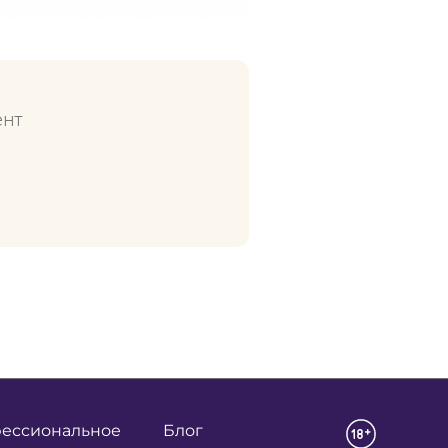
ент
ессиональное
Блог