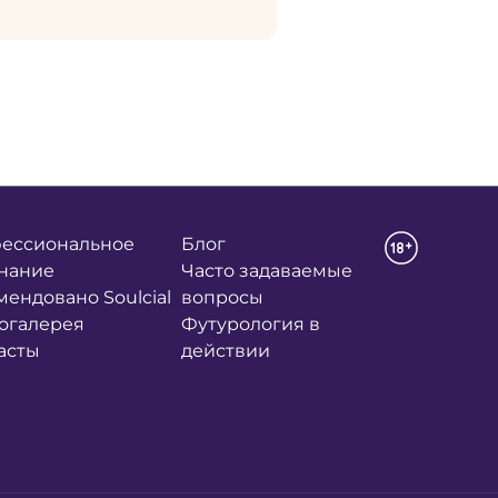
ессиональное
Блог
нание
Часто задаваемые
мендовано Soulcial
вопросы
огалерея
Футурология в
асты
действии