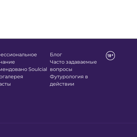
ессиональное
Блог
нание
Часто задаваемые
мендовано Soulcial
вопросы
огалерея
Футурология в
асты
действии