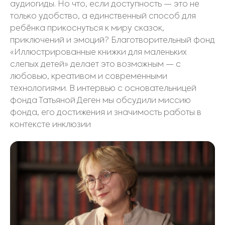
аудиогиды. Но что, если доступность — это не
только удобство, а единственный способ для
ребёнка прикоснуться к миру сказок,
приключений и эмоций? Благотворительный фонд
«Иллюстрированные книжки для маленьких
слепых детей» делает это возможным — с
любовью, креативом и современными
технологиями. В интервью с основательницей
фонда Татьяной Деген мы обсудили миссию
фонда, его достижения и значимость работы в
контексте инклюзии