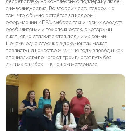
делает ставку на комплексную поддержку людей
с инвалидностью. Во второй части говорим о
том, что обычно остаётся за кадром:
оформлении ИПРА, выборе технических средств
реабилитации и тех сложностях, с которыми
ежедневно сталкиваются люди и их семьи.
Почему одна строчка в документах может
повлиять на качество жизни на годы вперёд и как
специалисты помогают пройти этот путь без
лишних ошибок — в нашем материале