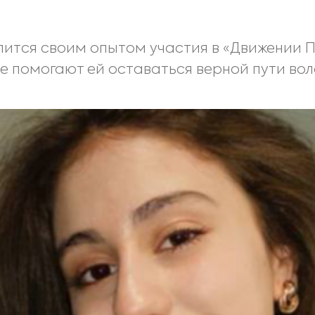
ится своим опытом участия в «Движении 
ые помогают ей оставаться верной пути во