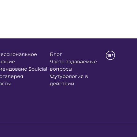
ессиональное
Блог
нание
Часто задаваемые
мендовано Soulcial
вопросы
огалерея
Футурология в
асты
действии