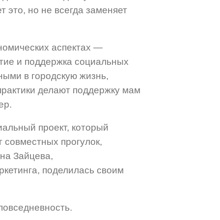
 это, но не всегда заменяет
номических аспектах —
итие и поддержка социальны
х
ными в городскую жизнь,
 практики делают поддержку мам
ер.
альный проект, который
г совместных прогулок,
ина Зайцева,
ркетинга, поделилась своим
повседневность.