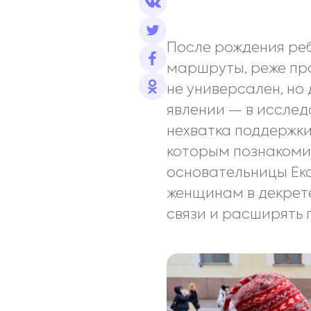
После рождения реб
маршруты, реже про
не универсален, но
явлении — в исслед
нехватка поддержки
которым познакомил
основательницы Ек
женщинам в декрете
связи и расширять