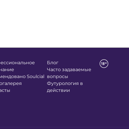
ессиональное
Блог
нание
Часто задаваемые
мендовано Soulcial
вопросы
огалерея
Футурология в
асты
действии